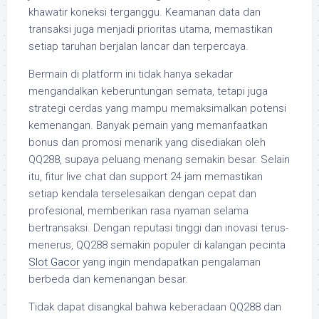
khawatir koneksi terganggu. Keamanan data dan
transaksi juga menjadi prioritas utama, memastikan
setiap taruhan berjalan lancar dan terpercaya.
Bermain di platform ini tidak hanya sekadar
mengandalkan keberuntungan semata, tetapi juga
strategi cerdas yang mampu memaksimalkan potensi
kemenangan. Banyak pemain yang memanfaatkan
bonus dan promosi menarik yang disediakan oleh
QQ288, supaya peluang menang semakin besar. Selain
itu, fitur live chat dan support 24 jam memastikan
setiap kendala terselesaikan dengan cepat dan
profesional, memberikan rasa nyaman selama
bertransaksi. Dengan reputasi tinggi dan inovasi terus-
menerus, QQ288 semakin populer di kalangan pecinta
Slot Gacor
yang ingin mendapatkan pengalaman
berbeda dan kemenangan besar.
Tidak dapat disangkal bahwa keberadaan QQ288 dan