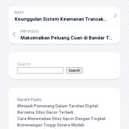
NEXT
Keunggulan Sistem Keamanan Transaksi di Situs Gacor Resmi
PREVIOUS
Maksimalkan Peluang Cuan di Bandar Togel Online
Search
Search
Recent Posts
Menjadi Pemenang Dalam Taruhan Digital
Bersama Situs Gacor Terbaik
Cara Menemukan Situs Gacor Dengan Tingkat
Kemenangan Tinggi Secara Mudah