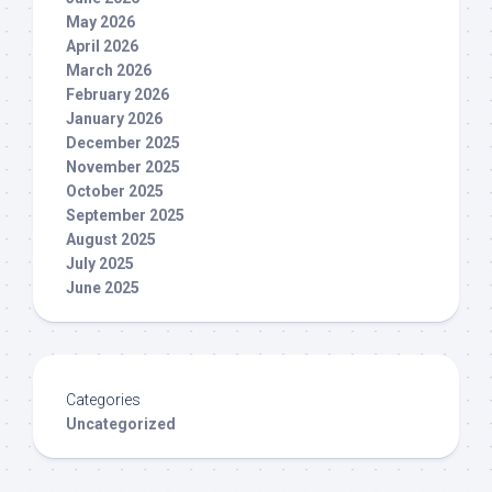
May 2026
April 2026
March 2026
February 2026
January 2026
December 2025
November 2025
October 2025
September 2025
August 2025
July 2025
June 2025
Categories
Uncategorized