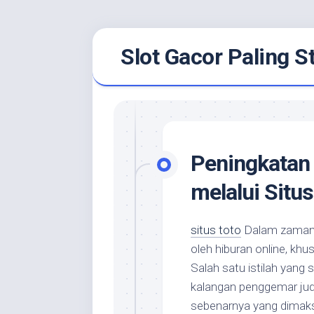
Skip
Slot Gacor Paling 
to
content
Peningkatan
melalui Situ
situs toto
Dalam zaman d
oleh hiburan online, khu
Salah satu istilah yang 
kalangan penggemar judi
sebenarnya yang dimaks