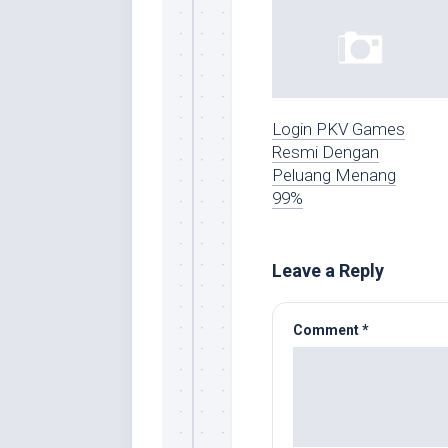
Login PKV Games
Resmi Dengan
Peluang Menang
99%
Leave a Reply
Comment
*