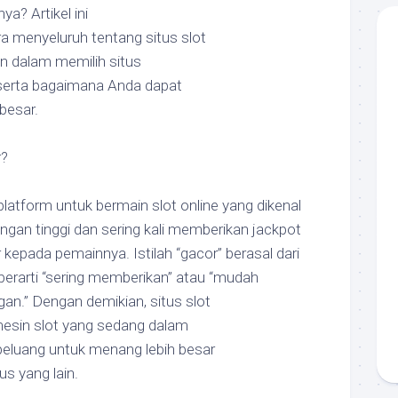
a? Artikel ini
a menyeluruh tentang situs slot
n dalam memilih situs
 serta bagaimana Anda dapat
besar.
r?
platform untuk bermain slot online yang dikenal
ngan tinggi dan sering kali memberikan jackpot
epada pemainnya. Istilah “gacor” berasal dari
berarti “sering memberikan” atau “mudah
.” Dengan demikian, situs slot
 mesin slot yang sedang dalam
 peluang untuk menang lebih besar
s yang lain.