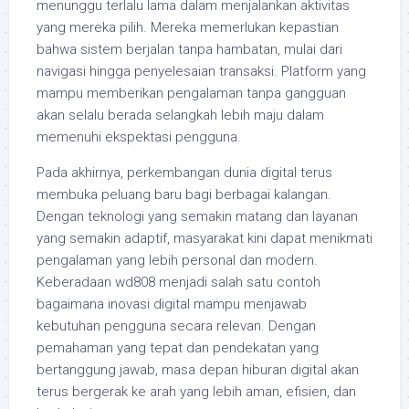
menunggu terlalu lama dalam menjalankan aktivitas
yang mereka pilih. Mereka memerlukan kepastian
bahwa sistem berjalan tanpa hambatan, mulai dari
navigasi hingga penyelesaian transaksi. Platform yang
mampu memberikan pengalaman tanpa gangguan
akan selalu berada selangkah lebih maju dalam
memenuhi ekspektasi pengguna.
Pada akhirnya, perkembangan dunia digital terus
membuka peluang baru bagi berbagai kalangan.
Dengan teknologi yang semakin matang dan layanan
yang semakin adaptif, masyarakat kini dapat menikmati
pengalaman yang lebih personal dan modern.
Keberadaan wd808 menjadi salah satu contoh
bagaimana inovasi digital mampu menjawab
kebutuhan pengguna secara relevan. Dengan
pemahaman yang tepat dan pendekatan yang
bertanggung jawab, masa depan hiburan digital akan
terus bergerak ke arah yang lebih aman, efisien, dan