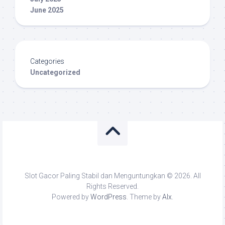
June 2025
Categories
Uncategorized
Slot Gacor Paling Stabil dan Menguntungkan © 2026. All
Rights Reserved.
Powered by
WordPress
. Theme by
Alx
.