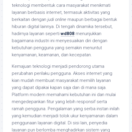
teknologi membentuk cara masyarakat menikmati
layanan berbasis internet, termasuk aktivitas yang
berkaitan dengan
judi online
maupun berbagai bentuk
hiburan digital lainnya. Di tengah dinamika tersebut,
hadirnya layanan seperti
wd808
menunjukkan
bagaimana industri ini menyesuaikan diri dengan
kebutuhan pengguna yang semakin menuntut
kenyamanan, keamanan, dan kecepatan.
Kemajuan teknologi menjadi pendorong utama
perubahan perilaku pengguna. Akses internet yang
kian mudah membuat masyarakat memilih layanan
yang dapat dipakai kapan saja dan di mana saja.
Platform modern memahami kebutuhan ini dan mulai
mengedepankan fitur yang lebih responsif serta
ramah pengguna. Pengalaman yang serba instan inilah
yang kemudian menjadi tolok ukur kenyamanan dalam
penggunaan layanan digital. Di sisi lain, penyedia
layanan pun berlomba menghadirkan sistem yang