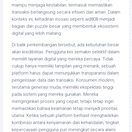
mampu menjaga kestabilan, termasuk memastikan
transaksi berlangsung secara efisien dan aman. Dalam
konteks ini, kehadiran inovasi seperti wd808 menjadi
bagian dari puzzle besar yang membentuk ekosistem
digital yang lebih matang.
Di balik perkembangan tersebut, ada kebutuhan besar
akan kredibilitas. Pengguna kini semakin selektif dalam
memilih layanan digital yang mereka percaya. Tidak
cukup hanya memiliki tampilan yang menarik, sebuah
platform harus dapat menunjukkan transparansi dalam
pengelolaan data dan transaksi. Konsumen modern,
terutama generasi muda, memiliki ekspektasi tinggi
pada sistem yang mereka gunakan. Mereka
menginginkan proses yang cepat, tetapi tetap ingin
memastikan bahwa keamanan tetap menjadi prioritas
utama. Ketika sebuah platform berhasil menghadirkan
kombinasi antara kenyamanan dan kehandalan, tingkat
kepercayaan pengguna pun meningkat secara alami.