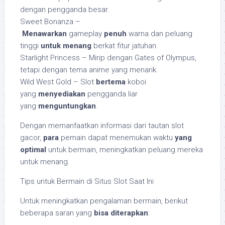
dengan pengganda besar.
Sweet Bonanza –
Menawarkan
gameplay
penuh
warna dan peluang
tinggi
untuk menang
berkat fitur jatuhan.
Starlight Princess – Mirip dengan Gates of Olympus,
tetapi dengan tema anime yang menarik.
Wild West Gold – Slot
bertema
koboi
yang
menyediakan
pengganda liar
yang
menguntungkan
.
Dengan memanfaatkan informasi dari tautan slot
gacor,
para
pemain dapat menemukan waktu
yang
optimal
untuk bermain, meningkatkan peluang mereka
untuk menang.
Tips untuk Bermain di Situs Slot Saat Ini
Untuk meningkatkan pengalaman bermain, berikut
beberapa saran yang
bisa diterapkan
: