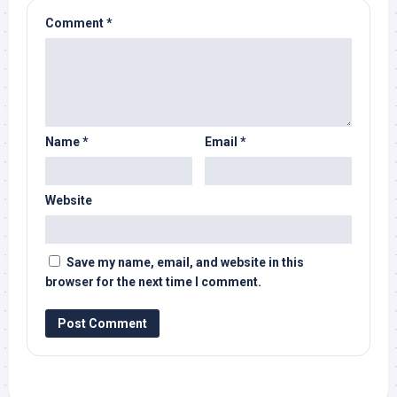
Comment
*
Name
*
Email
*
Website
Save my name, email, and website in this
browser for the next time I comment.