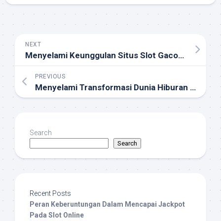
NEXT
Menyelami Keunggulan Situs Slot Gacor Terpercaya di Indonesia
PREVIOUS
Menyelami Transformasi Dunia Hiburan Digital Modern
Search
Search
Recent Posts
Peran Keberuntungan Dalam Mencapai Jackpot
Pada Slot Online