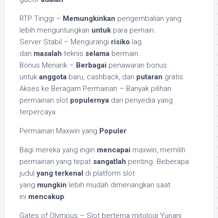
RTP Tinggi –
Memungkinkan
pengembalian yang
lebih menguntungkan
untuk
para pemain.
Server Stabil – Mengurangi
risiko
lag
dan
masalah
teknis
selama
bermain.
Bonus Menarik –
Berbagai
penawaran bonus
untuk
anggota
baru, cashback, dan
putaran
gratis.
Akses ke Beragam Permainan – Banyak pilihan
permainan slot
populernya
dari penyedia yang
terpercaya.
Permainan Maxwin yang
Populer
Bagi mereka yang ingin
mencapai
maxwin, memilih
permainan yang tepat
sangatlah
penting. Beberapa
judul
yang terkenal
di platform slot
yang
mungkin
lebih mudah dimenangkan saat
ini
mencakup
:
Gates of Olympus – Slot bertema mitologi Yunani