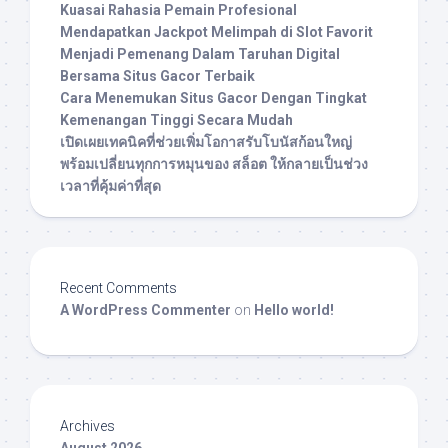
Kuasai Rahasia Pemain Profesional
Mendapatkan Jackpot Melimpah di Slot Favorit
Menjadi Pemenang Dalam Taruhan Digital
Bersama Situs Gacor Terbaik
Cara Menemukan Situs Gacor Dengan Tingkat
Kemenangan Tinggi Secara Mudah
เปิดเผยเทคนิคที่ช่วยเพิ่มโอกาสรับโบนัสก้อนใหญ่
พร้อมเปลี่ยนทุกการหมุนของ สล็อต ให้กลายเป็นช่วง
เวลาที่คุ้มค่าที่สุด
Recent Comments
A WordPress Commenter
on
Hello world!
Archives