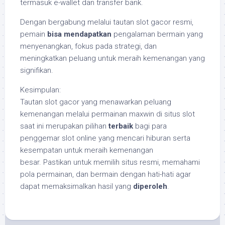
termasuk e-wallet dan transfer bank.
Dengan bergabung melalui tautan slot gacor resmi,
pemain
bisa mendapatkan
pengalaman bermain yang
menyenangkan, fokus pada strategi, dan
meningkatkan peluang untuk meraih kemenangan yang
signifikan.
Kesimpulan:
Tautan slot gacor yang menawarkan peluang
kemenangan melalui permainan maxwin di situs slot
saat ini merupakan pilihan
terbaik
bagi para
penggemar slot online yang mencari hiburan serta
kesempatan untuk meraih kemenangan
besar. Pastikan untuk memilih situs resmi, memahami
pola permainan, dan bermain dengan hati-hati agar
dapat memaksimalkan hasil yang
diperoleh
.