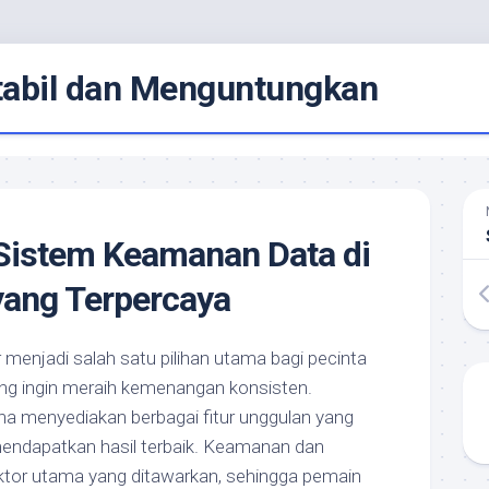
Stabil dan Menguntungkan
Sistem Keamanan Data di
yang Terpercaya
 menjadi salah satu pilihan utama bagi pecinta
ang ingin meraih kemenangan konsisten.
rena menyediakan berbagai fitur unggulan yang
dapatkan hasil terbaik. Keamanan dan
aktor utama yang ditawarkan, sehingga pemain