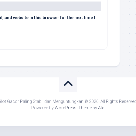
 and website in this browser for the next time I
Slot Gacor Paling Stabil dan Menguntungkan © 2026. All Rights Reserved
Powered by
WordPress
. Theme by
Alx
.