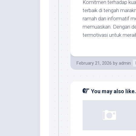
Komitmen terhadap kuali
terbaik di tengah marakn
ramah dan informatif 
memuaskan. Dengan dem
termotivasi untuk mera
February 21, 2026
by
admin
You may also like.