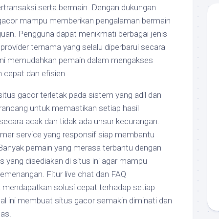
transaksi serta bermain. Dengan dukungan
us gacor mampu memberikan pengalaman bermain
guan. Pengguna dapat menikmati berbagai jenis
 provider ternama yang selalu diperbarui secara
us ini memudahkan pemain dalam mengakses
 cepat dan efisien.
itus gacor terletak pada sistem yang adil dan
dirancang untuk memastikan setiap hasil
secara acak dan tidak ada unsur kecurangan.
tomer service yang responsif siap membantu
 Banyak pemain yang merasa terbantu dengan
s yang disediakan di situs ini agar mampu
emenangan. Fitur live chat dan FAQ
endapatkan solusi cepat terhadap setiap
al ini membuat situs gacor semakin diminati dan
uas.