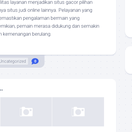
tas layanan menjadikan situs gacor pilihan
ya situs judi online lainnya. Pelayanan yang
memastikan pengalaman bermain yang
ikian, pemain merasa didukung dan semakin
ih kemenangan berulang.
Uncategorized
0
..