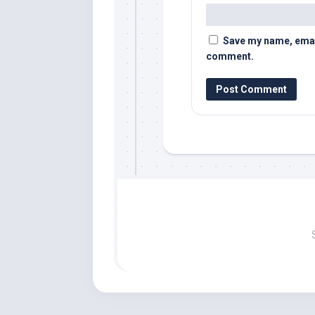
Save my name, email,
comment.