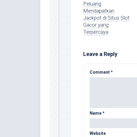
Peluang
Mendapatkan
Jackpot di Situs Slot
Gacor yang
Terpercaya
Leave a Reply
Comment
*
Name
*
Website