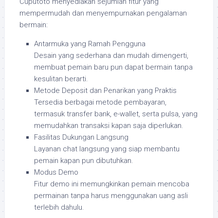
Cuputoto menyediakan sejumlah fitur yang
mempermudah dan menyempurnakan pengalaman
bermain:
Antarmuka yang Ramah Pengguna
Desain yang sederhana dan mudah dimengerti,
membuat pemain baru pun dapat bermain tanpa
kesulitan berarti.
Metode Deposit dan Penarikan yang Praktis
Tersedia berbagai metode pembayaran,
termasuk transfer bank, e-wallet, serta pulsa, yang
memudahkan transaksi kapan saja diperlukan.
Fasilitas Dukungan Langsung
Layanan chat langsung yang siap membantu
pemain kapan pun dibutuhkan.
Modus Demo
Fitur demo ini memungkinkan pemain mencoba
permainan tanpa harus menggunakan uang asli
terlebih dahulu.