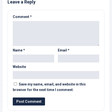
Leave a Reply
Comment
*
Name
*
Email
*
Website
Save my name, email, and website in this
browser for the next time I comment.