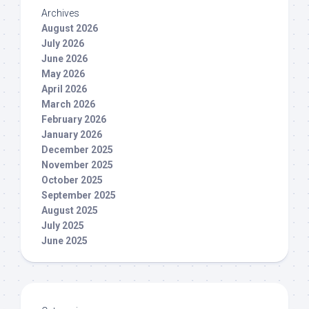
Archives
August 2026
July 2026
June 2026
May 2026
April 2026
March 2026
February 2026
January 2026
December 2025
November 2025
October 2025
September 2025
August 2025
July 2025
June 2025