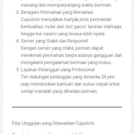
menang dan memperpanjang waktu bermain.
Beragam Permainan yang Bervariasi
Cuputoto menyajikan banyak jenis permainan
berkualitas, mulai dari slot gacor, taruhan olahraga,
hingga live casino yang terasa lebih nyata.
Server yang Stabil dan Responsif
Dengan server yang stabil, pemain dapat
menikmati permainan tanpa adanya gangguan dan
mengalami pengalaman bermain yang mulus.
Layanan Pelanggan yang Profesional
Tim dukungan pelanggan yang tersedia 24 jam
siap memberikan bantuan dan solusi cepat untuk
setiap masalah yang dihadapi pemain.
Fitur Unggulan yang Ditawarkan Cuputoto