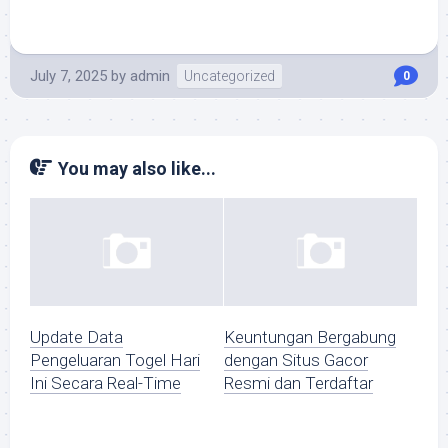
July 7, 2025
by
admin
Uncategorized
0
You may also like...
Update Data
Keuntungan Bergabung
Pengeluaran Togel Hari
dengan Situs Gacor
Ini Secara Real-Time
Resmi dan Terdaftar