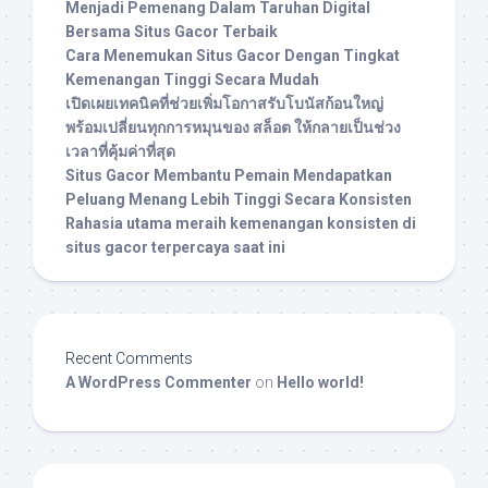
Menjadi Pemenang Dalam Taruhan Digital
Bersama Situs Gacor Terbaik
Cara Menemukan Situs Gacor Dengan Tingkat
Kemenangan Tinggi Secara Mudah
เปิดเผยเทคนิคที่ช่วยเพิ่มโอกาสรับโบนัสก้อนใหญ่
พร้อมเปลี่ยนทุกการหมุนของ สล็อต ให้กลายเป็นช่วง
เวลาที่คุ้มค่าที่สุด
Situs Gacor Membantu Pemain Mendapatkan
Peluang Menang Lebih Tinggi Secara Konsisten
Rahasia utama meraih kemenangan konsisten di
situs gacor terpercaya saat ini
Recent Comments
A WordPress Commenter
on
Hello world!