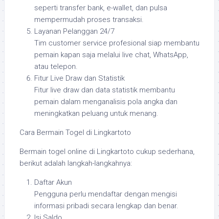
seperti transfer bank, e-wallet, dan pulsa
mempermudah proses transaksi.
Layanan Pelanggan 24/7
Tim customer service profesional siap membantu
pemain kapan saja melalui live chat, WhatsApp,
atau telepon.
Fitur Live Draw dan Statistik
Fitur live draw dan data statistik membantu
pemain dalam menganalisis pola angka dan
meningkatkan peluang untuk menang.
Cara Bermain Togel di Lingkartoto
Bermain togel online di Lingkartoto cukup sederhana,
berikut adalah langkah-langkahnya:
Daftar Akun
Pengguna perlu mendaftar dengan mengisi
informasi pribadi secara lengkap dan benar.
Isi Saldo