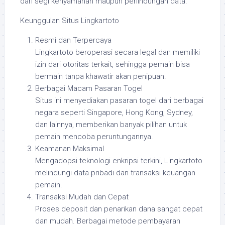
dari segi kenyamanan maupun perlindungan data.
Keunggulan Situs Lingkartoto
Resmi dan Terpercaya
Lingkartoto beroperasi secara legal dan memiliki
izin dari otoritas terkait, sehingga pemain bisa
bermain tanpa khawatir akan penipuan.
Berbagai Macam Pasaran Togel
Situs ini menyediakan pasaran togel dari berbagai
negara seperti Singapore, Hong Kong, Sydney,
dan lainnya, memberikan banyak pilihan untuk
pemain mencoba peruntungannya.
Keamanan Maksimal
Mengadopsi teknologi enkripsi terkini, Lingkartoto
melindungi data pribadi dan transaksi keuangan
pemain.
Transaksi Mudah dan Cepat
Proses deposit dan penarikan dana sangat cepat
dan mudah. Berbagai metode pembayaran