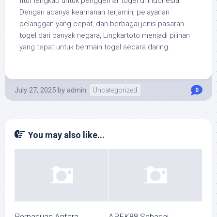
fitur lengkap untuk penggemar togel di Indonesia.
Dengan adanya keamanan terjamin, pelayanan
pelanggan yang cepat, dan berbagai jenis pasaran
togel dari banyak negara, Lingkartoto menjadi pilihan
yang tepat untuk bermain togel secara daring.
July 27, 2025
by
admin
Uncategorized
0
You may also like...
Perpaduan Antara
APEK88 Sebagai