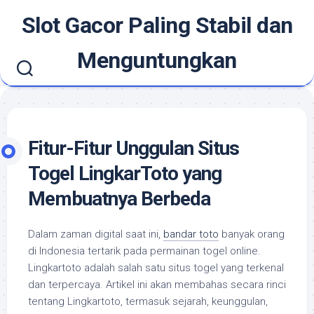
Skip
Slot Gacor Paling Stabil dan
to
content
Menguntungkan
Fitur-Fitur Unggulan Situs
Togel LingkarToto yang
Membuatnya Berbeda
Dalam zaman digital saat ini,
bandar toto
banyak orang
di Indonesia tertarik pada permainan togel online.
Lingkartoto adalah salah satu situs togel yang terkenal
dan terpercaya. Artikel ini akan membahas secara rinci
tentang Lingkartoto, termasuk sejarah, keunggulan,