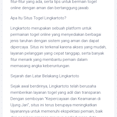
fitur-fitur yang ada, serta tips untuk bermain togel
online dengan aman dan bertanggung jawab.
Apa Itu Situs Togel Lingkartoto?
Lingkartoto merupakan sebuah platform untuk
permainan togel online yang menyediakan berbagai
jenis taruhan dengan sistem yang aman dan dapat
dipercaya. Situs ini terkenal karena akses yang mudah,
layanan pelanggan yang cepat tanggap, serta banyak
fitur menarik yang membantu pemain dalam
memasang angka keberuntungan.
Sejarah dan Latar Belakang Lingkartoto
Sejak awal berdirinya, Lingkartoto telah berusaha
memberikan layanan togel yang adil dan transparan.
Dengan semboyan “Kepercayaan dan Keamanan di
Ujung Jari”, situs ini terus berupaya meningkatkan
layanannya untuk memenuhi ekspektasi pemain, baik