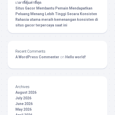
เวลาที่คุ้มค่าที่สุด
Situs Gacor Membantu Pemain Mendapatkan
Peluang Menang Lebih Tinggi Secara Konsisten
Rahasia utama meraih kemenangan konsisten di
situs gacor terpercaya saat ini
Recent Comments
A WordPress Commenter
on
Hello world!
Archives
August 2026
July 2026
June 2026
May 2026