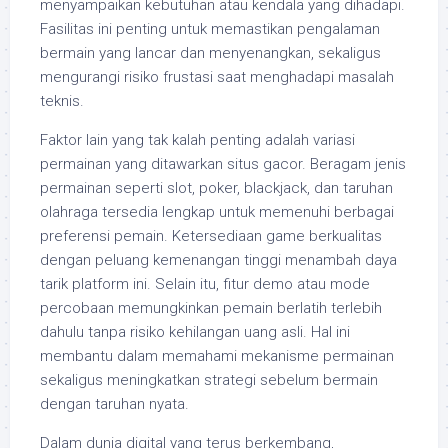
menyampaikan kebutuhan atau kendala yang dihadapi.
Fasilitas ini penting untuk memastikan pengalaman
bermain yang lancar dan menyenangkan, sekaligus
mengurangi risiko frustasi saat menghadapi masalah
teknis.
Faktor lain yang tak kalah penting adalah variasi
permainan yang ditawarkan situs gacor. Beragam jenis
permainan seperti slot, poker, blackjack, dan taruhan
olahraga tersedia lengkap untuk memenuhi berbagai
preferensi pemain. Ketersediaan game berkualitas
dengan peluang kemenangan tinggi menambah daya
tarik platform ini. Selain itu, fitur demo atau mode
percobaan memungkinkan pemain berlatih terlebih
dahulu tanpa risiko kehilangan uang asli. Hal ini
membantu dalam memahami mekanisme permainan
sekaligus meningkatkan strategi sebelum bermain
dengan taruhan nyata.
Dalam dunia digital yang terus berkembang,