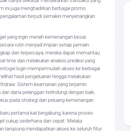
idak hanya sekadar menawarkan transaksi yang
rm ini juga menghadirkan berbagai promo
pengalaman berjudi semakin menyenangkan
gel yang ingin meraih kemenangan besar,
ecara rutin menjadi impian setiap pemain.
engkap dan terpercaya, mereka dapat memantau
eal-time dan melakukan analisis prediksi yang
entogel login mempermudah akses ke berbagai
i melihat hasil pengeluaran hingga melakukan
withdraw. Sistem keamanan yang terjamin
dan dana pelanggan terlindungi dengan baik,
okus pada strategi dan peluang kemenangan.
a baru pertama kali bergabung, karena proses
el cukup sederhana dan cepat. Melalui
in langsung mendapatkan akses ke seluruh fitur