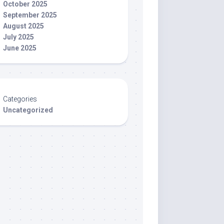
October 2025
September 2025
August 2025
July 2025
June 2025
Categories
Uncategorized