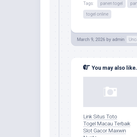
Tags:
panen togel
pan
togel online
March 9, 2026
by
admin
Unc
You may also like.
Link Situs Toto
Togel Macau Terbaik
Slot Gacor Maxwin