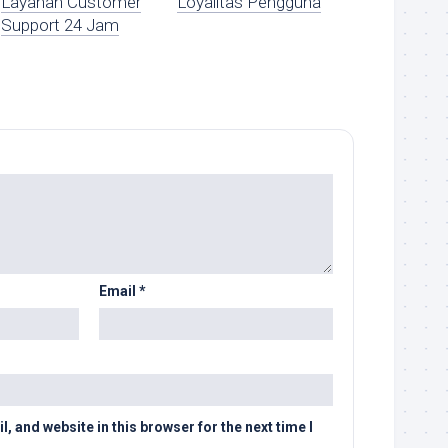
Layanan Customer
Loyalitas Pengguna
Support 24 Jam
Email
*
 and website in this browser for the next time I