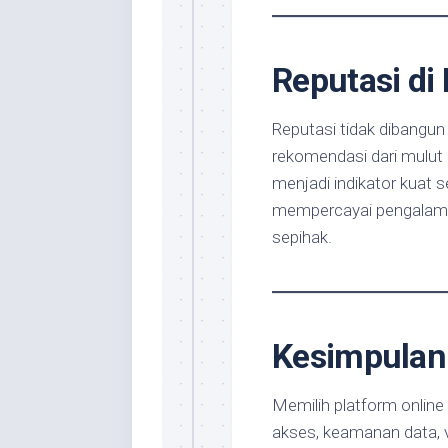
Reputasi d
Reputasi tidak dibangun
rekomendasi dari mulut k
menjadi indikator kuat 
mempercayai pengalam
sepihak.
Kesimpulan
Memilih platform onli
akses, keamanan data, v