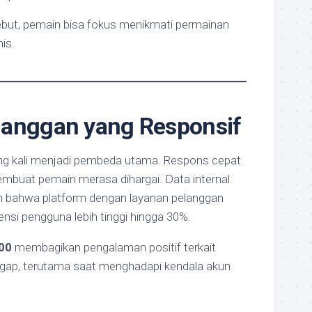
but, pemain bisa fokus menikmati permainan
is.
langgan yang Responsif
ng kali menjadi pembeda utama. Respons cepat
embuat pemain merasa dihargai. Data internal
 bahwa platform dengan layanan pelanggan
tensi pengguna lebih tinggi hingga 30%.
800
membagikan pengalaman positif terkait
igap, terutama saat menghadapi kendala akun