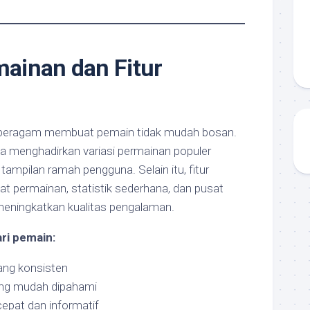
ainan dan Fitur
g beragam membuat pemain tidak mudah bosan.
ya menghadirkan variasi permainan populer
tampilan ramah pengguna. Selain itu, fitur
at permainan, statistik sederhana, dan pusat
meningkatkan kualitas pengalaman.
ri pemain:
ang konsisten
ang mudah dipahami
cepat dan informatif