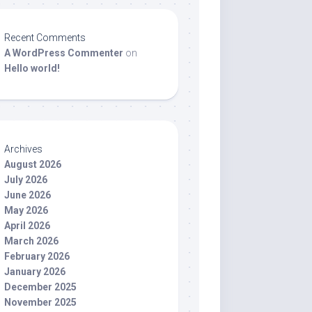
Recent Comments
A WordPress Commenter
on
Hello world!
Archives
August 2026
July 2026
June 2026
May 2026
April 2026
March 2026
February 2026
January 2026
December 2025
November 2025