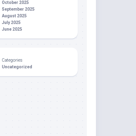
October 2025
September 2025
August 2025
July 2025
June 2025
Categories
Uncategorized