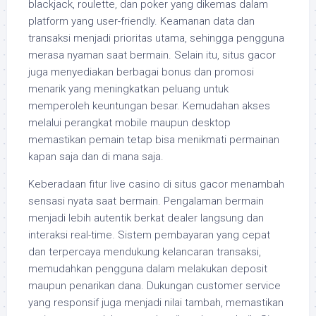
blackjack, roulette, dan poker yang dikemas dalam
platform yang user-friendly. Keamanan data dan
transaksi menjadi prioritas utama, sehingga pengguna
merasa nyaman saat bermain. Selain itu, situs gacor
juga menyediakan berbagai bonus dan promosi
menarik yang meningkatkan peluang untuk
memperoleh keuntungan besar. Kemudahan akses
melalui perangkat mobile maupun desktop
memastikan pemain tetap bisa menikmati permainan
kapan saja dan di mana saja.
Keberadaan fitur live casino di situs gacor menambah
sensasi nyata saat bermain. Pengalaman bermain
menjadi lebih autentik berkat dealer langsung dan
interaksi real-time. Sistem pembayaran yang cepat
dan terpercaya mendukung kelancaran transaksi,
memudahkan pengguna dalam melakukan deposit
maupun penarikan dana. Dukungan customer service
yang responsif juga menjadi nilai tambah, memastikan