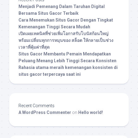
Menjadi Pemenang Dalam Taruhan Digital
Bersama Situs Gacor Terbaik
Cara Menemukan Situs Gacor Dengan Tingkat
Kemenangan Tinggi Secara Mudah
เปิดเผยเทคนิคที่ช่วยเพิ่มโอกาสรับโบนัสก้อนใหญ่
พร้อมเปลี่ยนทุกการหมุนของ สล็อต ให้กลายเป็นช่วง
เวลาที่คุ้มค่าที่สุด
Situs Gacor Membantu Pemain Mendapatkan
Peluang Menang Lebih Tinggi Secara Konsisten
Rahasia utama meraih kemenangan konsisten di
situs gacor terpercaya saat ini
Recent Comments
A WordPress Commenter
on
Hello world!