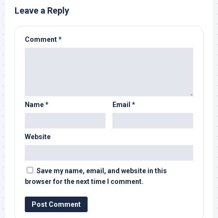
Leave a Reply
Comment
*
Name
*
Email
*
Website
Save my name, email, and website in this
browser for the next time I comment.