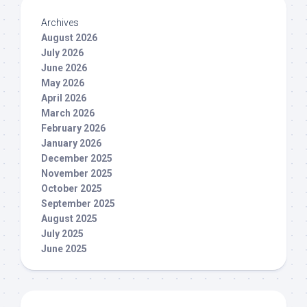
Archives
August 2026
July 2026
June 2026
May 2026
April 2026
March 2026
February 2026
January 2026
December 2025
November 2025
October 2025
September 2025
August 2025
July 2025
June 2025