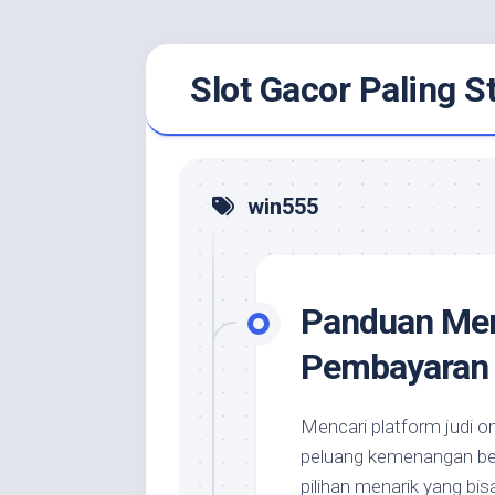
Skip
Slot Gacor Paling 
to
content
win555
Panduan Mem
Pembayaran A
Mencari platform judi 
peluang kemenangan besa
pilihan menarik yang bi