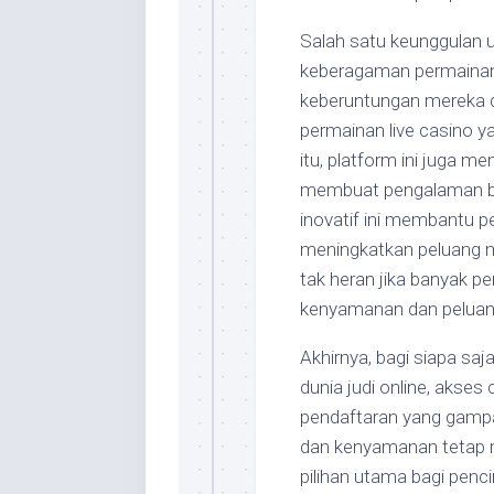
Salah satu keunggulan 
keberagaman permainan
keberuntungan mereka 
permainan live casino 
itu, platform ini juga 
membuat pengalaman be
inovatif ini membantu 
meningkatkan peluang m
tak heran jika banyak p
kenyamanan dan peluang
Akhirnya, bagi siapa sa
dunia judi online, akses
pendaftaran yang gampa
dan kenyamanan tetap me
pilihan utama bagi penc