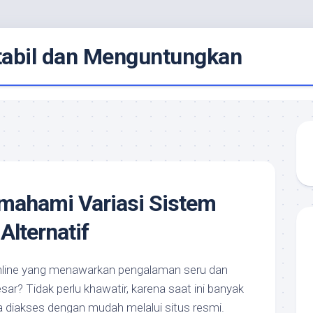
Stabil dan Menguntungkan
ahami Variasi Sistem
lternatif
online yang menawarkan pengalaman seru dan
r? Tidak perlu khawatir, karena saat ini banyak
sa diakses dengan mudah melalui situs resmi.