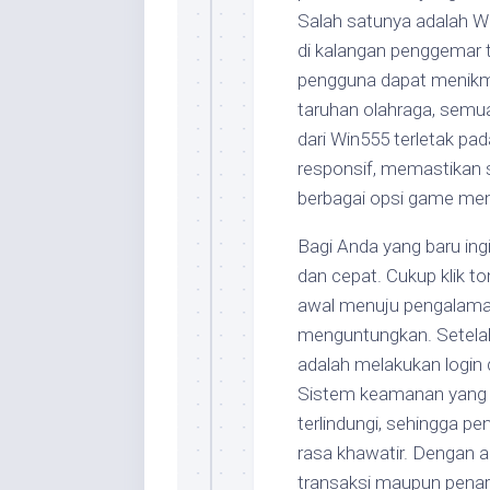
Salah satunya adalah Wi
di kalangan penggemar t
pengguna dapat menikmat
taruhan olahraga, sem
dari Win555 terletak p
responsif, memastikan 
berbagai opsi game men
Bagi Anda yang baru ing
dan cepat. Cukup klik t
awal menuju pengalama
menguntungkan. Setelah
adalah melakukan login
Sistem keamanan yang d
terlindungi, sehingga p
rasa khawatir. Dengan a
transaksi maupun penar