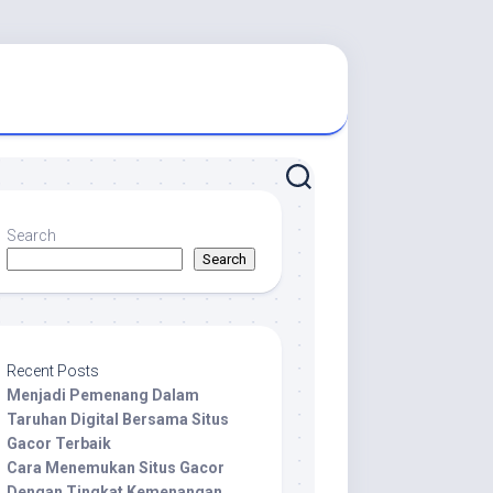
Search
Search
Recent Posts
Menjadi Pemenang Dalam
Taruhan Digital Bersama Situs
Gacor Terbaik
Cara Menemukan Situs Gacor
Dengan Tingkat Kemenangan