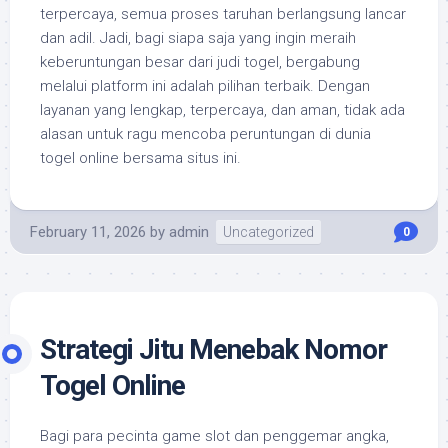
terpercaya, semua proses taruhan berlangsung lancar
dan adil. Jadi, bagi siapa saja yang ingin meraih
keberuntungan besar dari judi togel, bergabung
melalui platform ini adalah pilihan terbaik. Dengan
layanan yang lengkap, terpercaya, dan aman, tidak ada
alasan untuk ragu mencoba peruntungan di dunia
togel online bersama situs ini.
February 11, 2026
by
admin
Uncategorized
0
Strategi Jitu Menebak Nomor
Togel Online
Bagi para pecinta game slot dan penggemar angka,