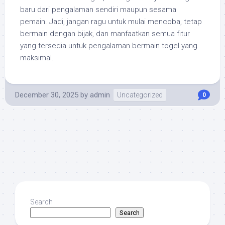
baru dari pengalaman sendiri maupun sesama
pemain. Jadi, jangan ragu untuk mulai mencoba, tetap
bermain dengan bijak, dan manfaatkan semua fitur
yang tersedia untuk pengalaman bermain togel yang
maksimal.
December 30, 2025
by
admin
Uncategorized
0
Search
Search