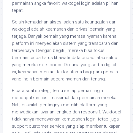
permainan angka favorit, waktogel login adalah pilihan
tepat.
Selain kemudahan akses, salah satu keunggulan dari
waktogel adalah keamanan dan privasi pemain yang
terjaga. Banyak pemain yang merasa nyaman karena
platform ini menyediakan sistem yang transparan dan
terpercaya. Dengan begitu, mereka bisa fokus
bermain tanpa harus khawatir data pribadi atau saldo
yang mereka miliki bocor. Di dunia yang serba digital
ini, keamanan menjadi faktor utama bagi para pemain
yang ingin bermain secara nyaman dan tenang.
Bicara soal strategi, tentu setiap pemain ingin
mendapatkan hasil maksimal dari permainan mereka.
Nah, di sinilah pentingnya memilih platform yang
menyediakan layanan lengkap dan responsif. Waktogel
tidak hanya menawarkan kemudahan login, tetapi juga
support customer service yang siap membantu kapan