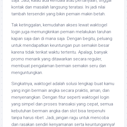
saja. Jadi, kalau ada kendala atau pertanyaan, tinggal
kontak dan masalah langsung teratasi. Ini jadi nilai
tambah tersendiri yang bikin pemain makin betah.
Tak ketinggalan, kemudahan akses lewat waktogel
login juga memungkinkan pemain melakukan taruhan
kapan saja dan di mana saja. Dengan begitu, peluang
untuk mendapatkan keuntungan pun semakin besar
karena tidak terikat waktu tertentu. Apalagi, banyak
promo menarik yang ditawarkan secara reguler,
membuat pengalaman bermain semakin seru dan
menguntungkan.
Singkatnya, waktogel adalah solusi lengkap buat kamu
yang ingin bermain angka secara praktis, aman, dan
menyenangkan. Dengan fitur seperti waktogel login
yang simpel dan proses transaksi yang cepat, semua
kebutuhan bermain angka dan slot bisa terpenuhi
tanpa harus ribet. Jadi, jangan ragu untuk mencoba
dan rasakan sendiri kenyamanan serta keuntungannya!