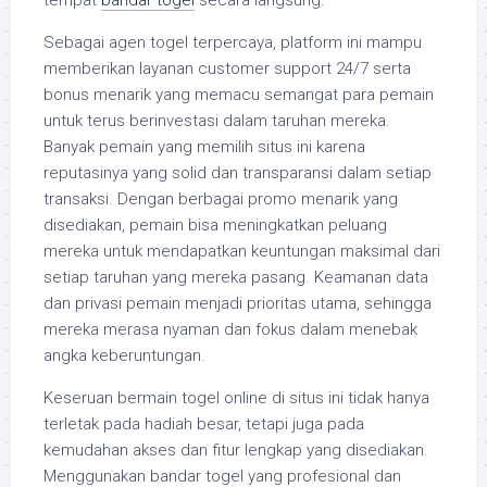
tempat
bandar togel
secara langsung.
Sebagai agen togel terpercaya, platform ini mampu
memberikan layanan customer support 24/7 serta
bonus menarik yang memacu semangat para pemain
untuk terus berinvestasi dalam taruhan mereka.
Banyak pemain yang memilih situs ini karena
reputasinya yang solid dan transparansi dalam setiap
transaksi. Dengan berbagai promo menarik yang
disediakan, pemain bisa meningkatkan peluang
mereka untuk mendapatkan keuntungan maksimal dari
setiap taruhan yang mereka pasang. Keamanan data
dan privasi pemain menjadi prioritas utama, sehingga
mereka merasa nyaman dan fokus dalam menebak
angka keberuntungan.
Keseruan bermain togel online di situs ini tidak hanya
terletak pada hadiah besar, tetapi juga pada
kemudahan akses dan fitur lengkap yang disediakan.
Menggunakan bandar togel yang profesional dan