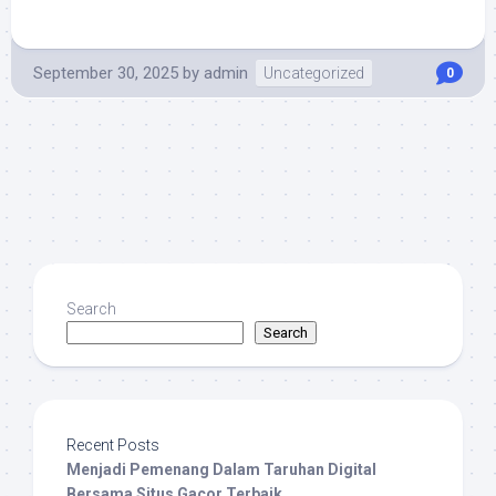
September 30, 2025
by
admin
Uncategorized
0
Search
Search
Recent Posts
Menjadi Pemenang Dalam Taruhan Digital
Bersama Situs Gacor Terbaik