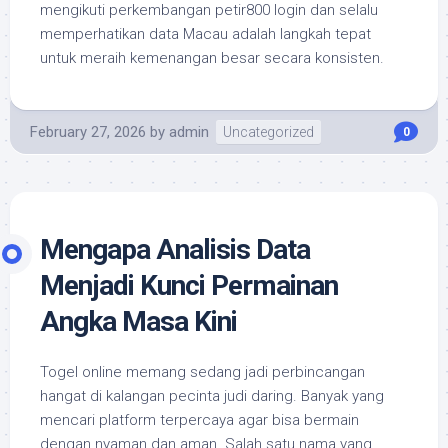
mengikuti perkembangan petir800 login dan selalu
memperhatikan data Macau adalah langkah tepat
untuk meraih kemenangan besar secara konsisten.
February 27, 2026
by
admin
Uncategorized
0
Mengapa Analisis Data
Menjadi Kunci Permainan
Angka Masa Kini
Togel online memang sedang jadi perbincangan
hangat di kalangan pecinta judi daring. Banyak yang
mencari platform terpercaya agar bisa bermain
dengan nyaman dan aman. Salah satu nama yang