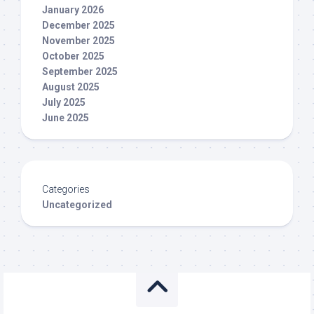
January 2026
December 2025
November 2025
October 2025
September 2025
August 2025
July 2025
June 2025
Categories
Uncategorized