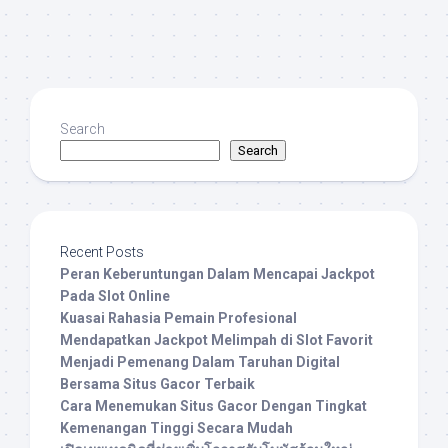
Search
Search
Recent Posts
Peran Keberuntungan Dalam Mencapai Jackpot
Pada Slot Online
Kuasai Rahasia Pemain Profesional
Mendapatkan Jackpot Melimpah di Slot Favorit
Menjadi Pemenang Dalam Taruhan Digital
Bersama Situs Gacor Terbaik
Cara Menemukan Situs Gacor Dengan Tingkat
Kemenangan Tinggi Secara Mudah