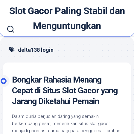
Skip
Slot Gacor Paling Stabil dan
to
content
Menguntungkan
delta138 login
Bongkar Rahasia Menang
Cepat di Situs Slot Gacor yang
Jarang Diketahui Pemain
Dalam dunia perjudian daring yang semakin
berkembang pesat, menemukan situs slot gacor
menjadi prioritas utama bagi para penggemar taruhan