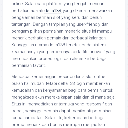
online. Salah satu platform yang tengah mencuri
perhatian adalah
delta138
, yang dikenal menawarkan
pengalaman bermain slot yang seru dan penuh
tantangan. Dengan tampilan yang user-friendly dan
beragam pilihan permainan menarik, situs ini mampu
menarik perhatian pemain dari berbagai kalangan.
Keunggulan utama delta138 terletak pada sistem
keamanannya yang terpercaya serta fitur inovatif yang
memudahkan proses login dan akses ke berbagai
permainan favorit.
Mencapai kemenangan besar di dunia slot online
bukan hal mudah, tetapi delta138 login memberikan
kemudahan dan kenyamanan bagi para pemain untuk
mengakses akun mereka kapan saja dan di mana saja.
Situs ini menyediakan antarmuka yang responsif dan
cepat, sehingga pemain dapat menikmati permainan
tanpa hambatan. Selain itu, keberadaan berbagai
promo menarik dan bonus melimpah menjadikan