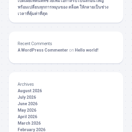
เปิดเผยเทคนิคที่ช่วยเพิ่มโอกาสรับโบนัสก้อนใหญ่
พร้อมเปลี่ยนทุกการหมุนของ สล็อต ให้กลายเป็นช่วง
เวลาที่คุ้มค่าที่สุด
Recent Comments
A WordPress Commenter
on
Hello world!
Archives
August 2026
July 2026
June 2026
May 2026
April 2026
March 2026
February 2026